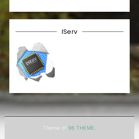
IServ
Theme of
96 THEME.