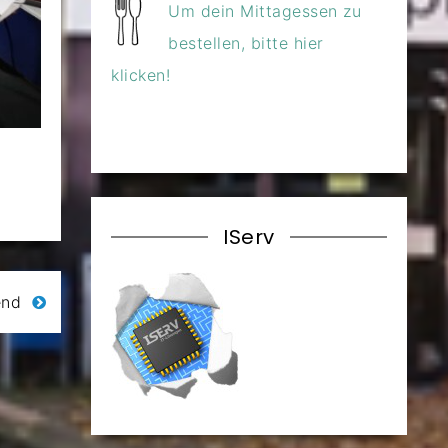
Um dein Mittagessen zu
bestellen, bitte hier
klicken!
IServ
end