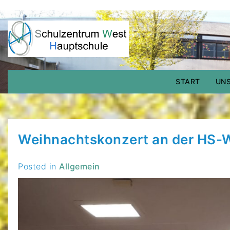
Skip
to
HAUPTSCHU
WEST
content
Schulzentrum West Delmenhorst
START
UNS
Weihnachtskonzert an der HS-
Posted in
Allgemein