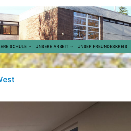
LE
ERE SCHULE
UNSERE ARBEIT
UNSER FREUNDESKREIS
West