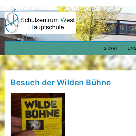
Skip
to
HAUPTSCHU
WEST
content
Schulzentrum West Delmenhorst
START
UNS
Besuch der Wilden Bühne