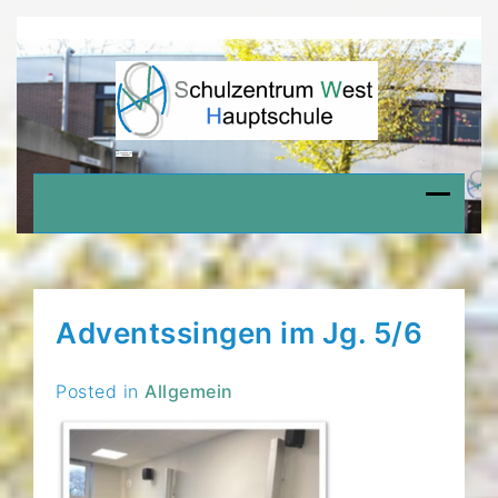
Skip
to
content
HAUPTSCHULE
Schulzentrum West Delmenhorst
WEST
Adventssingen im Jg. 5/6
Posted in
Allgemein